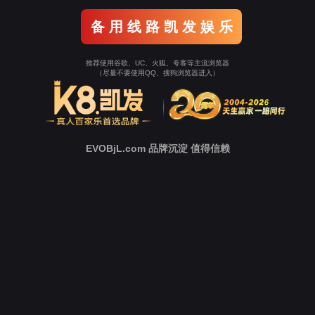
来通信开展机遇。
自2021年创建以来，royal皇家88(集团) 国际通信依托
家运营商的合作连接，构建起覆盖广泛、稳定高效的全球通
建了技术研讨、资源整合与商业合作的核心平台，此次参会是
在本次大会中，royal皇家88(集团) 国际通信重点呈现三大核心优
效互联；二是全链路通道质量监控体系，保障通信服务稳定性；三
业国际云通信服务商的综合实力。此外，还与参会嘉宾就行业